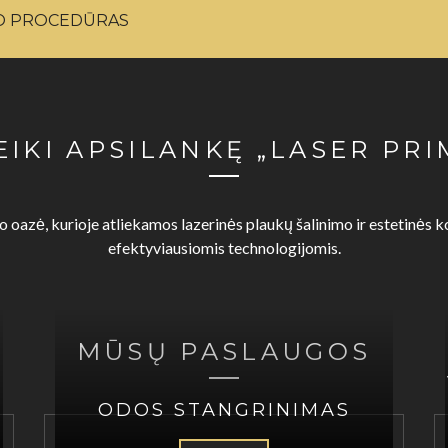
IO PROCEDŪRAS
EIKI APSILANKĘ „LASER PRI
žio oazė, kurioje atliekamos lazerinės plaukų šalinimo ir estetinės
efektyviausiomis technologijomis.
MŪSŲ PASLAUGOS
ODOS STANGRINIMAS