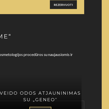
REZERVUOTI
ME“
 kosmetologijos procedūros su naujausiomis ir
VEIDO ODOS ATJAUNINIMAS
SU „GENEO“