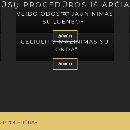
ŪSŲ PROCEDŪROS IŠ ARČI
VEIDO ODOS ATJAUNINIMAS
SU „GENEO+“
ŽIŪRĖTI
CELIULITO MAŽINIMAS SU
„ONDA“
ŽIŪRĖTI
 Titanium" dėl procedūrų greičio. Dažnai mano darbot
 Anksčiau epiliacija man trukdavo apie 40 min, o daba
IO PROCEDŪRAS