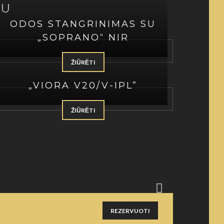
AU
ODOS STANGRINIMAS SU
„SOPRANO“ NIR
ŽIŪRĖTI
„VIORA V20/V-IPL”
ŽIŪRĖTI
Ind
varkė būna įtempta, todėl
Šalinan
r - tik 10 min.
Be to, 
REZERVUOTI