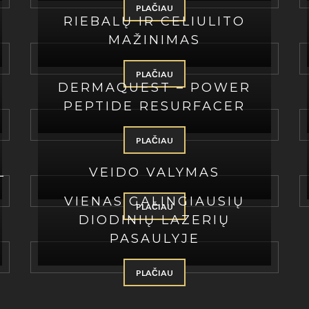
PLAČIAU
RIEBALŲ IR CELIULITO
MAŽINIMAS
PLAČIAU
DERMAQUEST – POWER
PEPTIDE RESURFACER
PLAČIAU
L
VEIDO VALYMAS
VIENAS GALINGIAUSIŲ
PLAČIAU
S
DIODINIŲ LAZERIŲ
PASAULYJE
PLAČIAU