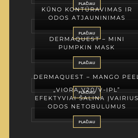
PLAČIAU
KŪNO KONTŪRAVIMAS IR
ODOS ATJAUNINIMAS
PLAČIAU
DERMAQUEST – MINI
PUMPKIN MASK
PLAČIAU
DERMAQUEST – MANGO PEE
„VIORA V20/V-IPL”
PLAČIAU
EFEKTYVIAI ŠALINA ĮVAIRIU
ODOS NETOBULUMUS
PLAČIAU