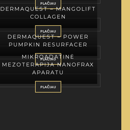
PLAČIAU
DERMAQUEST – MANGOLIFT
COLLAGEN
PLAČIAU
DERMAQUEST – POWER
PUMPKIN RESURFACER
MIKROADATINĖ
PLAČIAU
MEZOTERAPIJA NANOFRAX
APARATU
PLAČIAU