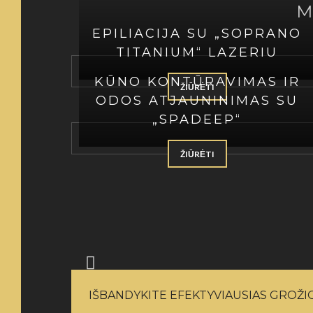
M
EPILIACIJA SU „SOPRANO
TITANIUM“ LAZERIU
KŪNO KONTŪRAVIMAS IR
ŽIŪRĖTI
ODOS ATJAUNINIMAS SU
„SPADEEP“
ŽIŪRĖTI
Kristina
Pasirinkau epiliaciją su "Soprano
sudėtinga rasti laisvesnę minutę.
IŠBANDYKITE EFEKTYVIAUSIAS GROŽ