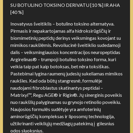
SU BOTULINO TOKSINO DERIVATU [10 %] IR AHA
[40 %]
Inovatyvus šveitiklis – botulino toksino alternatyva.
Pirmasis ir nepakartojamas alfa hidroksirūgščių ir
biomimetinių peptidų derinys veiksmingas kovojant su
mimikos raukšlėmis. Revoliucinė šveitiklio sudedamoji
dalis – veiksmingiausios koncentracijos neuropeptidas
Argirelinas® – trumpoji botulino toksino forma, kuri
veikia taip pat kaip botoksas, bet nėra toksiškas.
Pastebimai lygina raumenų judesių sukeliamas mimikos
raukšles. Kad oda būtų stangresnė, formulėje
naudojami fibroblastus skatinantys peptidai –
Matrixyl™, Regu AGE® ir Rigin®. Jų sinerginis poveikis
nuo raukšlių palyginamas su grynojo retinolio poveikiu.
Naujosios formulės sudėtyje yra amfoterinių
aminorūgščių kompleksas ir liposomų technologija,
užtikrinanti veikliųjų medžiagų patekimą į gilesnius
odos sluoksnius.