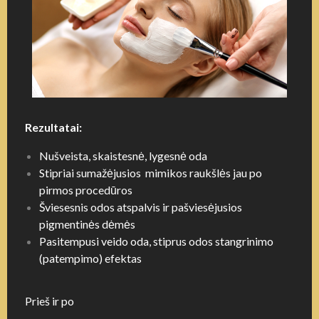
Rezultatai:
Nušveista, skaistesnė, lygesnė oda
Stipriai sumažėjusios mimikos raukšlės jau po
pirmos procedūros
Šviesesnis odos atspalvis ir pašviesėjusios
pigmentinės dėmės
Pasitempusi veido oda, stiprus odos stangrinimo
(patempimo) efektas
Prieš ir po