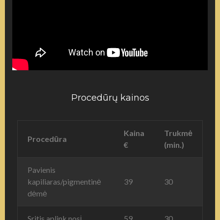
Procedūrų kainos
Kaina
Trukmė
Procedūra
€
(min.)
Pavienis
kapiliaras/pigmentinė
39
30
dėmė
Sritis aplink nosį
59
30