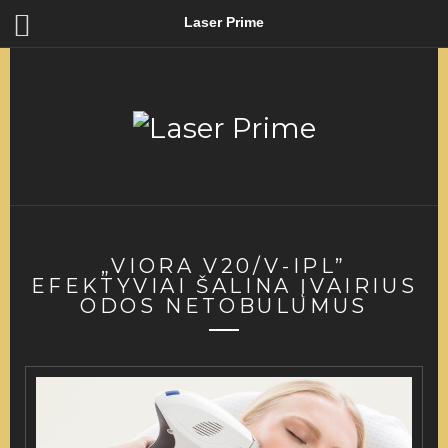
Laser Prime
„VIORA V20/V-IPL”
EFEKTYVIAI ŠALINA ĮVAIRIUS
ODOS NETOBULUMUS