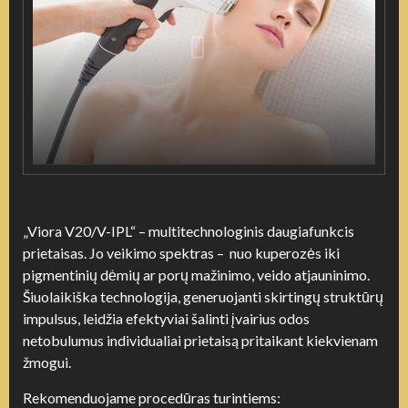
„Viora V20/V-IPL“ – multitechnologinis daugiafunkcis
prietaisas. Jo veikimo spektras – nuo kuperozės iki
pigmentinių dėmių ar porų mažinimo, veido atjauninimo.
Š
iuolaikiška technologija, generuojanti skirtingų struktūrų
impulsus, leidžia efektyviai šalinti įvairius odos
netobulumus individualiai prietaisą pritaikant kiekvienam
žmogui.
Rekomenduojame procedūras turintiems: