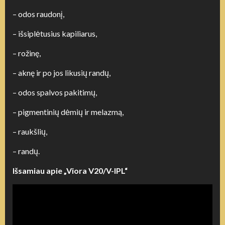
– odos raudonį,
– išsiplėtusius kapiliarus,
– rožinę,
– aknę ir po jos likusių randų,
– odos spalvos pakitimų,
– pigmentinių dėmių ir melazmą,
– raukšlių,
– randų.
Išsamiau apie „Viora V20/V-IPL“