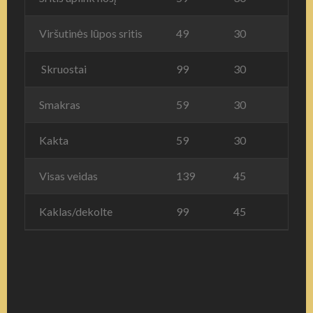
Viršutinės lūpos sritis
49
30
Skruostai
99
30
Smakras
59
30
Kakta
59
30
Visas veidas
139
45
Kaklas/dekolte
99
45