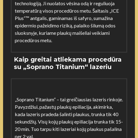
technologiją. Ji nuolatos vėsina odą ir reguliuoja
temperatūrą visos procedūros metu. Šaltasis „ICE
Plus“™ antgalis, gaminamas iš safyro, sumažina
epidermio pažeidimo riziką, palaiko šilumą odos
sluoksnyje, kuriame plaukų maišeliai veikiami
procedūros metu.
Kaip greitai atliekama procedūra
su „Soprano Titanium“ lazeriu
„Soprano Titanium“ – tai greičiausias lazeris rinkoje.
Pavyzdžiui, pažastų plaukų epiliacija, akimirka,
kada lazeris pradeda šalinti plaukus, trunka tik 40
sekundžių. Visų kojų plaukų epiliacija trunka tik 15-
20 min. Tuo tarpu kiti lazeriai kojų plaukus pašalina
per 2 val.