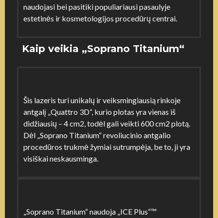
naudojasi bei pasitiki populiariausi pasaulyje
estetinės ir kosmetologijos procedūrų centrai.
Kaip veikia „Soprano Titanium“
Šis lazeris turi unikalų ir veiksmingiausią rinkoje
antgalį „Quattro 3D“, kurio plotas yra vienas iš
didžiausių – 4 cm2, todėl gali veikti 600 cm2 plotą.
Dėl „Soprano Titanium“ revoliucinio antgalio
procedūros trukmė žymiai sutrumpėja, be to, ji yra
visiškai neskausminga.
„Soprano Titanium“ naudoja „ICE Plus“™