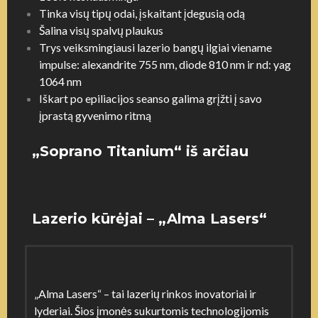
Tinka visų tipų odai, įskaitant įdegusią odą
Šalina visų spalvų plaukus
Trys veiksmingiausi lazerio bangų ilgiai viename
impulse: alexandrite 755 nm, diode 810 nm ir nd: yag
1064 nm
Iškart po epiliacijos seanso galima grįžti į savo
įprastą gyvenimo ritmą
„Soprano Titanium“ iš arčiau
Lazerio kūrėjai – „Alma Lasers“
„Alma Lasers“ – tai lazerių rinkos inovatoriai ir
lyderiai. Šios įmonės sukurtomis technologijomis