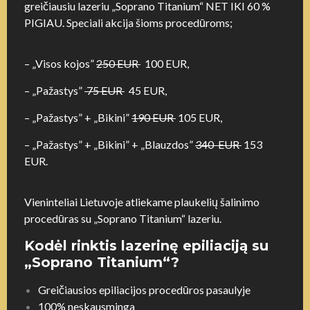
greičiausiu lazeriu „Soprano Titanium“ NET IKI 60 %
PIGIAU. Speciali akcija šioms procedūroms;
– „Visos kojos”
250 EUR
100
EUR,
– „Pažastys”
75 EUR
45 EUR,
– „Pažastys” + „Bikini”
190 EUR
105 EUR,
– „Pažastys” + „Bikini” + „Blauzdos”
340 EUR
153
EUR.
Vieninteliai Lietuvoje atliekame plaukelių šalinimo
procedūras su „Soprano Titanium“ lazeriu.
Kodėl rinktis lazerinę epiliaciją su
„Soprano Titanium“?
Greičiausios epiliacijos procedūros pasaulyje
100% neskausminga