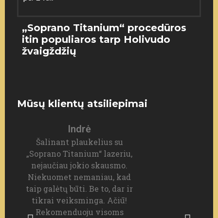
„Soprano Titanium“ procedūros
itin populiaros tarp Holivudo
žvaigždžių
Mūsų klientų atsiliepimai
Indrė
Šalinant plaukelius su
P
„Soprano Titanium“ lazeriu,
nesk
nejaučiau jokio skausmo.
Niekuomet nemaniau, kad
pr
taip galėtų būti. Be to, dar ir
tikrai veiksminga. Ačiū!
ner
Rekomenduoju visoms