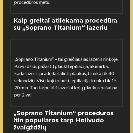
procedūros metu.
Kaip greitai atliekama procedūra
su „Soprano Titanium“ lazeriu
„Soprano Titanium“ – tai greičiausias lazeris rinkoje.
Pavyzdžiui, pažastų plaukų epiliacija, akimirka,
kada lazeris pradeda šalinti plaukus, trunka tik 40
sekundžių. Visų kojų plaukų epiliacija trunka tik 15-
20 min. Tuo tarpu kiti lazeriai kojų plaukus pašalina
per 2 val.
„Soprano Titanium“ procedūros
itin populiaros tarp Holivudo
žvaigždžių