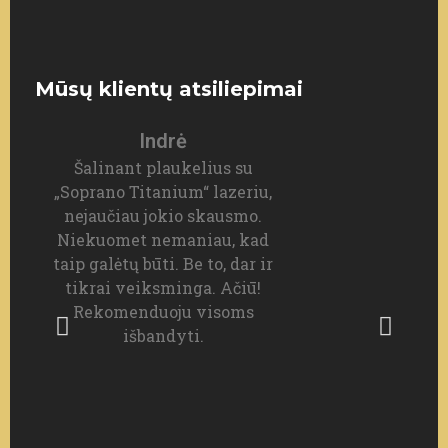
Mūsų klientų atsiliepimai
Indrė
Šalinant plaukelius su
P
„Soprano Titanium“ lazeriu,
nesk
nejaučiau jokio skausmo.
Niekuomet nemaniau, kad
pr
taip galėtų būti. Be to, dar ir
tikrai veiksminga. Ačiū!
ner
Rekomenduoju visoms
išbandyti.