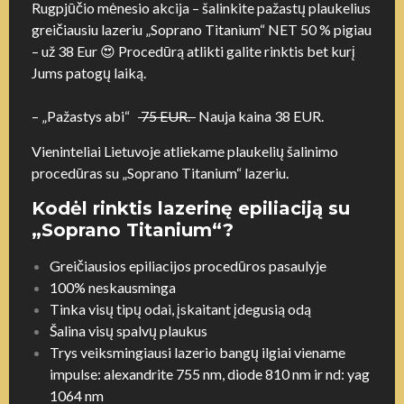
Rugpjūčio mėnesio akcija – šalinkite pažastų plaukelius
greičiausiu lazeriu „Soprano Titanium“ NET 50 % pigiau
– už 38 Eur 😍 Procedūrą atlikti galite rinktis bet kurį
Jums patogų laiką.
–
„Pažastys abi
“
75 EUR.
Nauja kaina 38 EUR.
Vieninteliai Lietuvoje atliekame plaukelių šalinimo
procedūras su „Soprano Titanium“ lazeriu.
Kodėl rinktis lazerinę epiliaciją su
„Soprano Titanium“?
Greičiausios epiliacijos procedūros pasaulyje
100% neskausminga
Tinka visų tipų odai, įskaitant įdegusią odą
Šalina visų spalvų plaukus
Trys veiksmingiausi lazerio bangų ilgiai viename
impulse: alexandrite 755 nm, diode 810 nm ir nd: yag
1064 nm