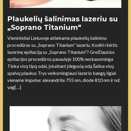
Plaukelių šalinimas lazeriu su
„Soprano Titanium“
Vieninteliai Lietuvoje atliekame plaukelių šalinimo
procedūras su „Soprano Titanium“ lazeriu. Kodėl rinktis
lazerinę epiliaciją su „Soprano Titanium“? Greičiausios
epiliacijos procedūros pasaulyje 100% neskausminga
Tinka visų tipų odai, įskaitant įdegusią odą Šalina visų
spalvų plaukus Trys veiksmingiausi lazerio bangų ilgiai
viename impulse: alexandrite 755 nm, diode 810 nm ir nd:
yag[…]