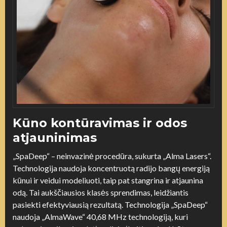
Kūno kontūravimas ir odos
atjauninimas
„SpaDeep“ – neinvazinė procedūra, sukurta „Alma Lasers“.
Technologija naudoja koncentruotą radijo bangų energiją
kūnui ir veidui modeliuoti, taip pat stangrina ir atjaunina
odą. Tai aukščiausios klasės sprendimas, leidžiantis
pasiekti efektyviausią rezultatą. Technologija „SpaDeep“
naudoja „AlmaWave“ 40,68 MHz technologiją, kuri