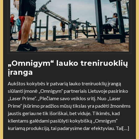
„Omnigym“ lauko treniruoklių
įranga
Aukštos kokybės ir patvarią lauko treniruoklių įrangą
siūlanti įmonė „Omnigym“ partneriais Lietuvoje pasirinko
„Laser Prime“. „Plečiame savo veiklos sritį. Nuo „Laser
Prime“ įkūrimo pradžios mūsų tikslas yra padėti žmonėms
jaustis geriau ne tik išoriškai, bet viduje. Tikimės, kad
klientams galėdami pasiūlyti kokybišką „Omnigym“
kuriamą produkciją, tai padarysime dar efektyviau. Tai[…]