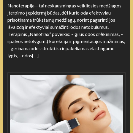
Nanoterapija ‒ tai neskausmingas veikliosios medžiagos
įterpimo į epidermį būdas, dėl kurio oda efektyviau
prisotinama trūkstamų medžiagų, norint pagerinti jos
išvaizdą ir efektyviai sumažinti odos netobulumus.
Terapinis „Nanofrax“ poveikis: – gilus odos drėkinimas, –
spalvos netolygumų korekcija ir pigmentacijos mažinimas,
– gerinama odos struktūra ir pakeliamas elastingumo
lygis, – odos[…]