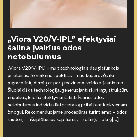
„Viora V20/V-IPL” efektyviai
šalina įvairius odos
netobulumus
„Viora V20/V-IPL“ – multitechnologinis daugiafunkcis
prietaisas. Jo veikimo spektras – nuo kuperozės iki
pigmentinių dėmių ar porų mažinimo, veido atjauninimo.
Šiuolaikiška technologija, generuojanti skirtingų struktūrų
impulsus, leidžia efektyviai šalinti įvairius odos
netobulumus individualiai prietaisą pritaikant kiekvienam
žmogui. Rekomenduojame procedūras turintiems: – odos
raudonį, – išsiplėtusius kapiliarus, – rožinę, – aknę[…]