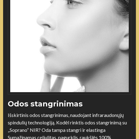
Odos stangrinimas
Išskirtinis odos stangrinimas, naudojant infraraudonųjų
spindulių technologiją. Kodėl rinktis odos stangrinimą su
„Soprano“ NIR? Oda tampa stangri ir elastinga
Sumažinamas celiulitas, pagurklis, raukšlės 100%