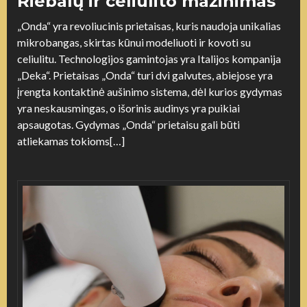
Riebalų ir celiulito mažinimas
„Onda“ yra revoliucinis prietaisas, kuris naudoja unikalias
mikrobangas, skirtas kūnui modeliuoti ir kovoti su
celiulitu. Technologijos gamintojas yra Italijos kompanija
„Deka“. Prietaisas „Onda“ turi dvi galvutes, abiejose yra
įrengta kontaktinė aušinimo sistema, dėl kurios gydymas
yra neskausmingas, o išorinis audinys yra puikiai
apsaugotas. Gydymas „Onda“ prietaisu gali būti
atliekamas tokioms[…]