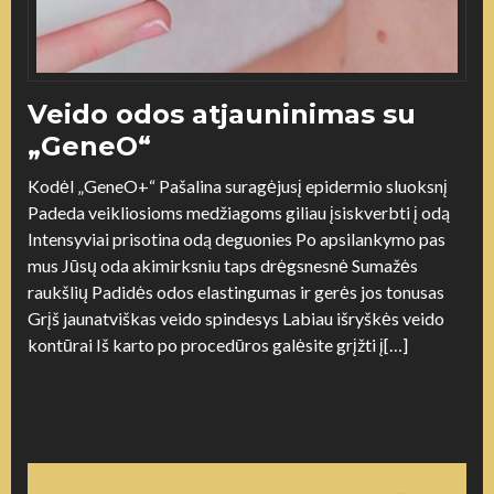
Veido odos atjauninimas su
„GeneO“
Kodėl „GeneO+“ Pašalina suragėjusį epidermio sluoksnį
Padeda veikliosioms medžiagoms giliau įsiskverbti į odą
Intensyviai prisotina odą deguonies Po apsilankymo pas
mus Jūsų oda akimirksniu taps drėgsnesnė Sumažės
raukšlių Padidės odos elastingumas ir gerės jos tonusas
Grįš jaunatviškas veido spindesys Labiau išryškės veido
kontūrai Iš karto po procedūros galėsite grįžti į[…]