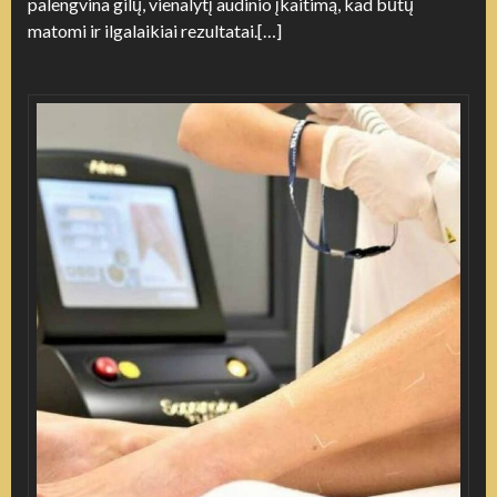
palengvina gilų, vienalytį audinio įkaitimą, kad būtų
matomi ir ilgalaikiai rezultatai.[…]