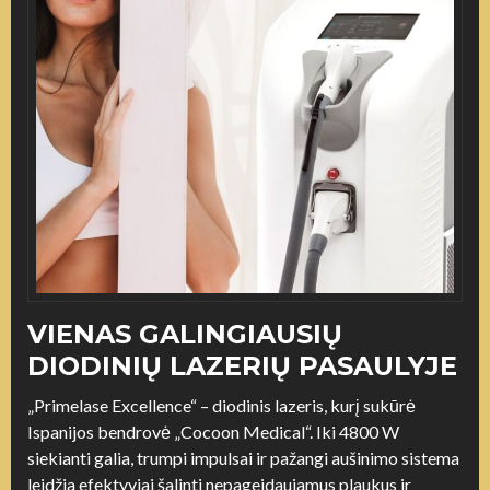
VIENAS GALINGIAUSIŲ
DIODINIŲ LAZERIŲ PASAULYJE
„Primelase Excellence“ – diodinis lazeris, kurį sukūrė
Ispanijos bendrovė „Cocoon Medical“. Iki 4800 W
siekianti galia, trumpi impulsai ir pažangi aušinimo sistema
leidžia efektyviai šalinti nepageidaujamus plaukus ir