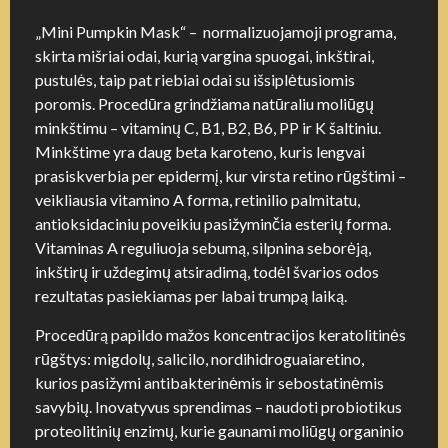
„Mini Pumpkin Mask“ – normalizuojamoji programa,
skirta mišriai odai, kurią vargina spuogai, inkštirai,
pustulės, taip pat riebiai odai su išsiplėtusiomis
poromis. Procedūra grindžiama natūraliu moliūgų
minkštimu – vitaminų C, B1, B2, B6, PP ir K šaltiniu.
Minkštime yra daug beta karoteno, kuris lengvai
prasiskverbia per epidermį, kur virsta retino rūgštimi –
veikliausia vitamino A forma, retinilio palmitatu,
antioksidaciniu poveikiu pasižyminčia esterių forma.
Vitaminas A reguliuoja sebumą, silpnina seborėją,
inkštirų ir uždegimų atsiradimą, todėl švarios odos
rezultatas pasiekiamas per labai trumpą laiką.
Procedūrą papildo mažos koncentracijos keratolitinės
rūgštys: migdolų, salicilo, nordihidroguaiaretino,
kurios pasižymi antibakterinėmis ir sebostatinėmis
savybių. Inovatyvus sprendimas – naudoti probiotikus
proteolitinių enzimų, kurie gaunami moliūgų organinio