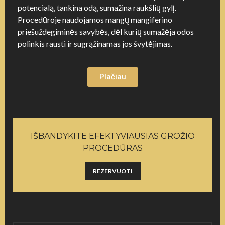
potencialą, tankina odą, sumažina raukšlių gylį.
Procedūroje naudojamos mangų mangiferino
priešuždegiminės savybės, dėl kurių sumažėja odos
polinkis rausti ir sugrąžinamas jos švytėjimas.
Plačiau
IŠBANDYKITE EFEKTYVIAUSIAS GROŽIO
PROCEDŪRAS
REZERVUOTI