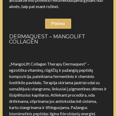
antibakterinio poveikio rekomenduojama gydant nuo
aknės, taip pat esant rožinei.
Plačiau
DERMAQUEST – MANGOLIFT
COLLAGEN
„MangoLift Collagen Therapy Dermaquest“ –
egzotiška vitaminų, rūgščių ir pažangių peptidų
kompozicija, pateikiama fermentinio ir cheminio
šveitiklio pavidalu. Terapija skiriama jautriai odai su
sumažėjusiu stangrumu, linkusiai į pigmentines dėmes ir
išsiplėtusius kapiliarus. Atliekant procedūra, oda
drėkinama, stiprinama jos antioksidacinė sistema,
kartu stangrinama ir liftinguojama. Pažangus
biomimetinis peptidas ilgina fibroblastų energinį