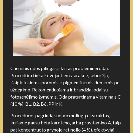
Cheminis odos pilingas, skirtas probleminei odai.
Procedūra tinka kovojantiems su akne, seborėja,
išsiplėtusiomis poromis ir pigmentinėmis dėmėmis po
uždegimo. Rekomenduojama ir brandžiai odai su
fotosenėjimo žymėmis. Oda praturtinama vitaminais C
(10 %), B1, B2, B6, PP ir K.
Procedūros pagrindą sudaro moliūgų ekstraktas,
kuriame gausu beta karoteno, arba provitamino A, taip
pat koncentruoto grynojo retinolio (4 %), efektyviai