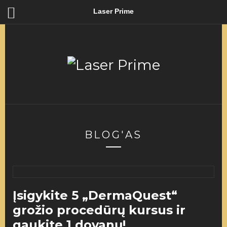
Laser Prime
BLOG'AS
Įsigykite 5 „DermaQuest“
grožio procedūrų kursus ir
gaukite 1 dovanų!