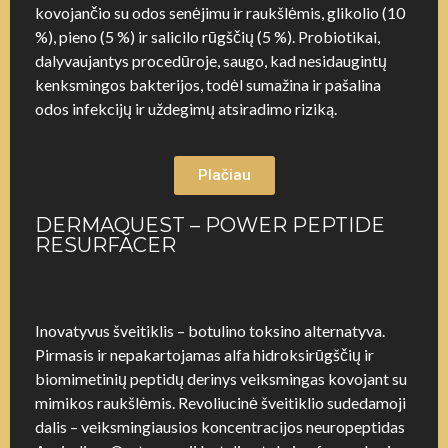
kovojančio su odos senėjimu ir raukšlėmis, glikolio (10
%), pieno (5 %) ir salicilo rūgščių (5 %). Probiotikai,
dalyvaujantys procedūroje, saugo, kad nesidaugintų
kenksmingos bakterijos, todėl sumažina ir pašalina
odos infekcijų ir uždegimų atsiradimo riziką.
Plačiau
DERMAQUEST – POWER PEPTIDE
RESURFACER
Inovatyvus šveitiklis – botulino toksino alternatyva.
Pirmasis ir nepakartojamas alfa hidroksirūgščių ir
biomimetinių peptidų derinys veiksmingas kovojant su
mimikos raukšlėmis. Revoliucinė šveitiklio sudedamoji
dalis – veiksmingiausios koncentracijos neuropeptidas