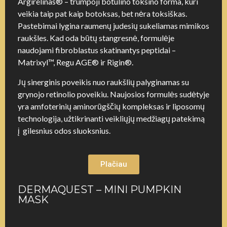
Argirelinas® – trumpoji botulino toksino forma, kuri
veikia taip pat kaip botoksas, bet nėra toksiškas.
Pastebimai lygina raumenų judesių sukeliamas mimikos
raukšles. Kad oda būtų stangresnė, formulėje
naudojami fibroblastus skatinantys peptidai –
Matrixyl™, Regu AGE® ir Rigin®.
Jų sinerginis poveikis nuo raukšlių palyginamas su
grynojo retinolio poveikiu. Naujosios formulės sudėtyje
yra amfoterinių aminorūgščių kompleksas ir liposomų
technologija, užtikrinanti veikliųjų medžiagų patekimą
į gilesnius odos sluoksnius.
Plačiau
DERMAQUEST – MINI PUMPKIN
MASK