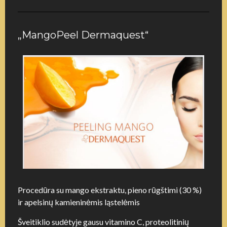
„MangoPeel Dermaquest“
Procedūra su mango ekstraktu, pieno rūgštimi (30 %)
ir apelsinų kamieninėmis ląstelėmis
Šveitiklio sudėtyje gausu vitamino C, proteolitinių