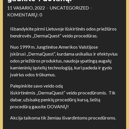
11 VASARIO, 2022
•
UNCATEGORIZED
•
KOMENTARŲ: 0
Išbandykite pirmi Lietuvoje išskirtinės odos priežiūros
bendrovės „DermaQuest“ veido procedūras.
Nuo 1999 m. Jungtinėse Amerikos Valstijose
įskūrusi „DermaQuest“, kurdama unikalius ir efektyvius
odos priežiūros produktus, naudoja ypatingą augalų
kamieninių ląstelių technologiją, kuri padeda ir gydo
įvairius odos trūkumus.
Palepinkite savo veido odą
išskirtinėmis „DermaQuest“ veido procedūromis. Tik
dabar, užsisakę penkių procedūrų kursą, šeštą
procedūrą gausite DOVANŲ!
Akcija taikoma tik žemiau išvardintoms procedūroms.