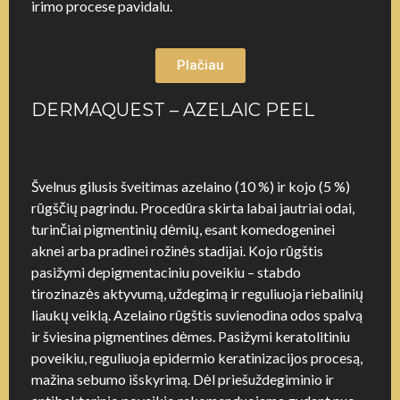
irimo procese pavidalu.
Plačiau
DERMAQUEST – AZELAIC PEEL
Švelnus gilusis šveitimas azelaino (10 %) ir kojo (5 %)
rūgščių pagrindu. Procedūra skirta labai jautriai odai,
turinčiai pigmentinių dėmių, esant komedogeninei
aknei arba pradinei rožinės stadijai. Kojo rūgštis
pasižymi depigmentaciniu poveikiu – stabdo
tirozinazės aktyvumą, uždegimą ir reguliuoja riebalinių
liaukų veiklą. Azelaino rūgštis suvienodina odos spalvą
ir šviesina pigmentines dėmes. Pasižymi keratolitiniu
poveikiu, reguliuoja epidermio keratinizacijos procesą,
mažina sebumo išskyrimą. Dėl priešuždegiminio ir