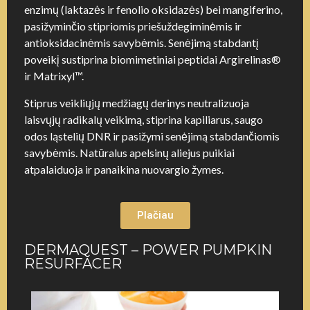
enzimų (laktazės ir fenolio oksidazės) bei mangiferino,
pasižyminčio stipriomis priešuždegiminėmis ir
antioksidacinėmis savybėmis. Senėjimą stabdantį
poveikį sustiprina biomimetiniai peptidai Argirelinas®
ir Matrixyl™.
Stiprus veikliųjų medžiagų derinys neutralizuoja
laisvųjų radikalų veikimą, stiprina kapiliarus, saugo
odos ląstelių DNR ir pasižymi senėjimą stabdančiomis
savybėmis. Natūralus apelsinų aliejus puikiai
atpalaiduoja ir panaikina nuovargio žymes.
Plačiau
DERMAQUEST – POWER PUMPKIN
RESURFACER