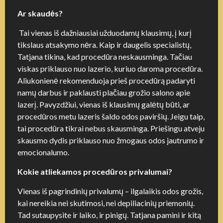
Ar skaudės?
Tai vienas iš dažniausiai užduodamų klausimų, į kurį
tikslaus atsakymo nėra. Kaip ir daugelis specialistų,
Tatjana tikina, kad procedūra neskausminga. Tačiau
viskas priklauso nuo lazerio, kuriuo daroma procedūra.
Aliukonienė rekomenduoja prieš procedūrą padaryti
namų darbus ir paklausti plačiau grožio salono apie
lazerį. Pavyzdžiui, vienas iš klausimų galėtų būti, ar
procedūros metu lazeris
šaldo odos paviršių. Jeigu taip,
tai procedūra tikrai nebus skausminga. Priešingu atveju
skausmo dydis priklauso
nuo žmogaus odos jautrumo ir
emocionalumo.
Kokie atliekamos procedūros privalumai?
Vienas iš pagrindinių privalumų – ilgalaikis odos grožis,
kai nereikia nei skutimosi, nei depiliacinių priemonių.
Tad sutaupysite ir laiko, ir pinigų. Tatjana pamini ir kitą