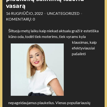
vasarą
16 RUGPJŪČIO, 2022
•
UNCATEGORIZED
•
KOMENTARŲ: 0
Šiltuoju metų laiku kaip niekad aktualu graži ir estetiška
kūno oda, todėl tiek moterims, tiek vyrams kyla
klausimas, kaip
efektyviausiai
pašalinti
nepageidaujamus plaukelius. Vienas populiariausių