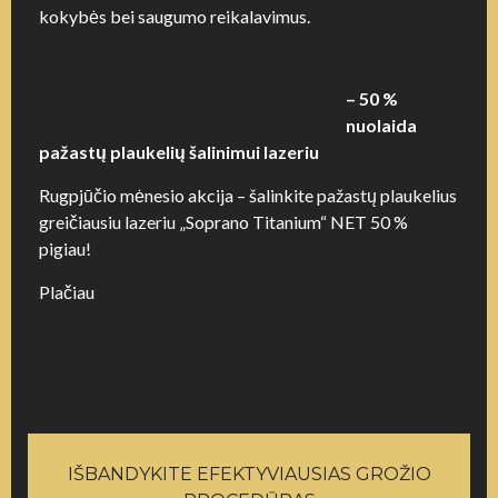
kokybės bei saugumo reikalavimus.
– 50 %
nuolaida
pažastų plaukelių šalinimui lazeriu
Rugpjūčio mėnesio akcija – šalinkite pažastų plaukelius
greičiausiu lazeriu „Soprano Titanium“ NET 50 %
pigiau!
Plačiau
IŠBANDYKITE EFEKTYVIAUSIAS GROŽIO