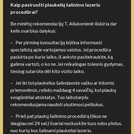
Kaip pasiruošti plaukelių šalinimo lazeriu
procedūrai?
Be minėtų rekomendacijų T. Aliukonienė išskiria dar
kelis svarbius dalykus:
–
Per pirminę konsultaciją būtina informuoti
specialistą apie vartojamus vaistus. Jei procedūra
paskirta po kurio laiko, iš anksto pasiteiraukite, ką
galima vartoti, o ko ne. Jei reikalingas tolesnis gydymas,
tiesiog sutarsite dėl kito vizito laiko.
–
Jei iki tol plaukelius šalindavote vašku ar kitomis
priemonėmis, reikės maždaug 4 savaičių, kol plaukų
svogūnėliai atsistatys. Tuo laikotarpiu
rekomenduojama naudoti skutimosi peiliukus.
–
Prieš pat plaukų šalinimo procedūrą (likus ne
daugiau nei 24 val.) švariai nuskuskite tuos odos plotus,
nuo kurių bus šalinami plaukeliai lazeriu.