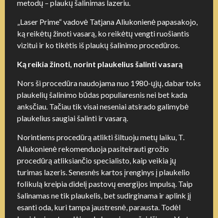
metodų – plaukų šalinimas lazeriu.
„Laser Prime“ vadovė Tatjana Aliukonienė papasakojo,
ką reikėtų žinoti vasarą, ko reikėtų vengti ruošiantis
vizitui ir ko tikėtis iš plaukų šalinimo procedūros.
Ką reikia žinoti, norint plaukelius šalinti vasarą
Nors ši procedūra naudojama nuo 1980-ųjų, dabar toks
plaukelių šalinimo būdas populiaresnis nei bet kada
anksčiau. Tačiau tik visai neseniai atsirado galimybė
plaukelius saugiai šalinti ir vasarą.
Norintiems procedūrą atlikti šiltuoju metų laiku, T.
Aliukonienė rekomenduoja pasiteirauti grožio
procedūrą atliksiančio specialisto, kaip veikia jų
turimas lazeris. Senesnės kartos įrenginys į plaukelio
folikulą kreipia didelį pastovų energijos impulsą. Taip
šalinamas ne tik plaukelis, bet sudirginama ir aplink jį
esanti oda, kuri tampa jaustresnė, parausta. Todėl