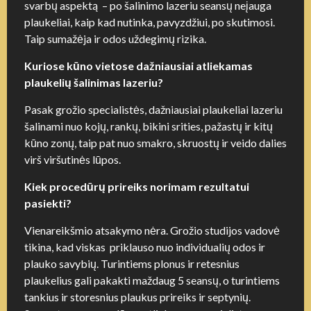
svarbų aspektą – po šalinimo lazeriu seansų neįauga
plaukeliai, kaip kad nutinka, pavyzdžiui, po skutimosi.
Taip sumažėja ir odos uždegimų rizika.
Kuriose kūno vietose dažniausiai atliekamas
plaukelių šalinimas lazeriu?
Pasak grožio specialistės, dažniausiai plaukeliai lazeriu
šalinami nuo kojų, rankų, bikini srities, pažastų ir kitų
kūno zonų, taip pat nuo smakro, skruostų ir veido dalies
virš viršutinės lūpos.
Kiek procedūrų prireiks norimam rezultatui
pasiekti?
Vienareikšmio atsakymo nėra. Grožio studijos vadovė
tikina, kad viskas priklauso nuo individualių odos ir
plauko savybių. Turintiems plonus ir retesnius
plaukelius gali pakakti maždaug 5 seansų, o turintiems
tankius ir storesnius plaukus prireiks ir septynių.