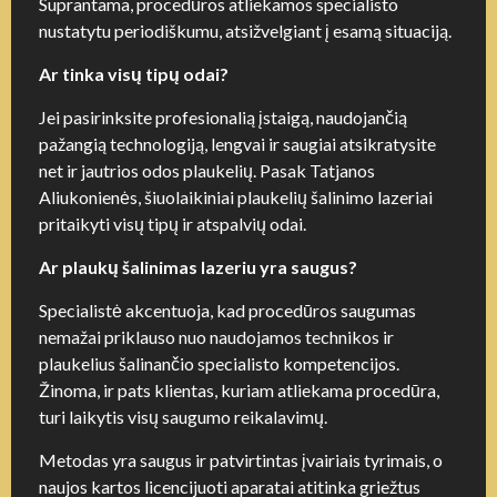
Suprantama, procedūros atliekamos specialisto
nustatytu periodiškumu, atsižvelgiant į esamą situaciją.
Ar tinka visų tipų odai?
Jei pasirinksite profesionalią įstaigą, naudojančią
pažangią technologiją, lengvai ir saugiai atsikratysite
net ir jautrios odos plaukelių. Pasak Tatjanos
Aliukonienės, šiuolaikiniai plaukelių šalinimo lazeriai
pritaikyti visų tipų ir atspalvių odai.
Ar plaukų šalinimas lazeriu yra saugus?
Specialistė akcentuoja, kad procedūros saugumas
nemažai priklauso nuo naudojamos technikos ir
plaukelius šalinančio specialisto kompetencijos.
Žinoma, ir pats klientas, kuriam atliekama procedūra,
turi laikytis visų saugumo reikalavimų.
Metodas yra saugus ir patvirtintas įvairiais tyrimais, o
naujos kartos licencijuoti aparatai atitinka griežtus