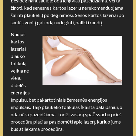
besideginant saulėje oda lengviau pažeidžiama. Verta
žinoti, kad senesnės kartos lazeriu nerekomenduojama
šalinti plaukelių po deginimosi. Senos kartos lazeriai po
saulės vonių gali odą nudeginti, palikti rand
ų.
Naujos
kartos
lazeriai
plauko
folikulą
veikia ne
vienu
didelės
energijos
impulsu, bet pakartotiniais žemesnės energijos
impulsais. Taip plaukelio folikulas įkaista palaipsniui, o
oda nėra pažeidžiama. Todėl vasarą ypač svarbu prieš
procedūrą plačiau pasidomėti apie lazerį, kuriuo jums
bus atliekama procedūra.